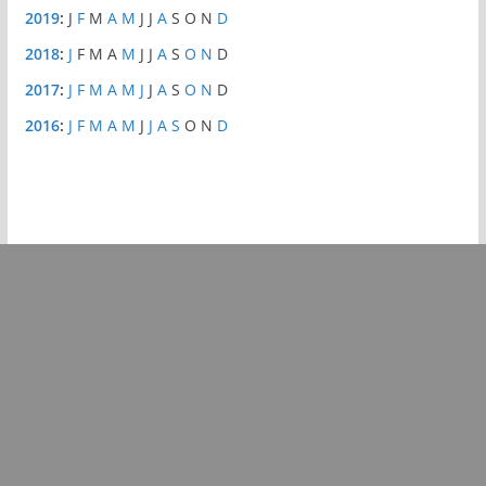
2019
:
J
F
M
A
M
J
J
A
S
O
N
D
2018
:
J
F
M
A
M
J
J
A
S
O
N
D
2017
:
J
F
M
A
M
J
J
A
S
O
N
D
2016
:
J
F
M
A
M
J
J
A
S
O
N
D