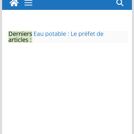
Derniers
Eau potable : Le préfet de
articles :
Charente-Maritime annonce de
nouvelles restrictions
Zones de baignade surveillées
Il sera interdit de tondre sa
pelouse de 12h à 16h à partir du
7 juin
Naissance exceptionnelle de
deux tigres de l’Amour
Vol de deux bébés primates
tamarins empereurs au zoo de
La Palmyre