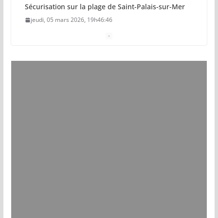
Sécurisation sur la plage de Saint-Palais-sur-Mer
jeudi, 05 mars 2026, 19h46:46
Pays royannais : les nouvelles piscines pourraient
ouvrir en 2028
jeudi, 05 mars 2026, 19h00:27
Vol de deux bébés primates tamarins empereurs
au zoo de La Palmyre
lundi, 13 juillet 2026, 17h15:18
Eau potable : Le préfet de Charente-Maritime
annonce de nouvelles restrictions
samedi, 11 juillet 2026, 17h57:39