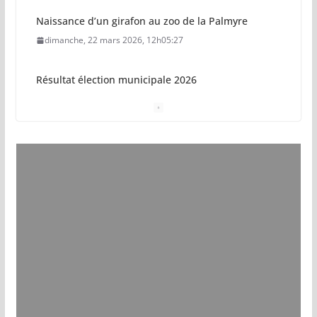
Résultat élection municipale 2026
dimanche, 15 mars 2026, 23h34:18
Sécurisation sur la plage de Saint-Palais-sur-Mer
jeudi, 05 mars 2026, 19h46:46
Pays royannais : les nouvelles piscines pourraient
ouvrir en 2028
jeudi, 05 mars 2026, 19h00:27
Vol de deux bébés primates tamarins empereurs
au zoo de La Palmyre
lundi, 13 juillet 2026, 17h15:18
Eau potable : Le préfet de Charente-Maritime
annonce de nouvelles restrictions
samedi, 11 juillet 2026, 17h57:39