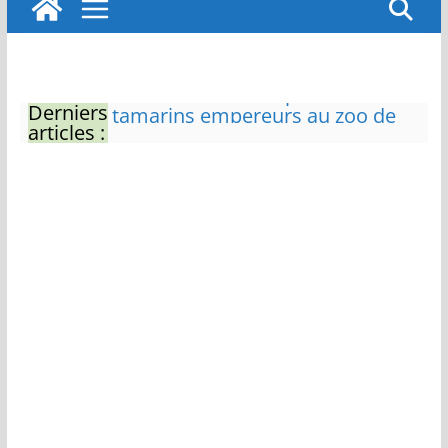
Derniers
Eau potable : Le préfet de
articles :
Charente-Maritime annonce de
nouvelles restrictions
Zones de baignade surveillées
Il sera interdit de tondre sa
pelouse de 12h à 16h à partir du
7 juin
Naissance exceptionnelle de
deux tigres de l’Amour
Vol de deux bébés primates
tamarins empereurs au zoo de
La Palmyre