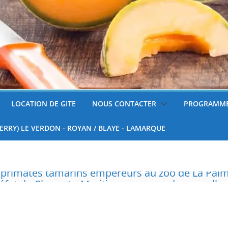
LOCATION DE GITE
NOUS CONTACTER
PROGRAMME
FERRY) LE VERDON - ROYAN / BLAYE - LAMARQUE
réfet de Charente-Maritime annonce de nouvelles
surveillées
 tondre sa pelouse de 12h à 16h à partir du 7 juin
nnelle de deux tigres de l’Amour