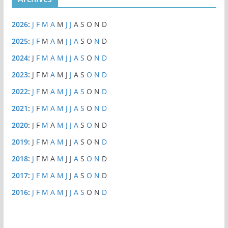
2026
:
J
F
M
A
M
J
J
A
S
O
N
D
2025
:
J
F
M
A
M
J
J
A
S
O
N
D
2024
:
J
F
M
A
M
J
J
A
S
O
N
D
2023
:
J
F
M
A
M
J
J
A
S
O
N
D
2022
:
J
F
M
A
M
J
J
A
S
O
N
D
2021
:
J
F
M
A
M
J
J
A
S
O
N
D
2020
:
J
F
M
A
M
J
J
A
S
O
N
D
2019
:
J
F
M
A
M
J
J
A
S
O
N
D
2018
:
J
F
M
A
M
J
J
A
S
O
N
D
2017
:
J
F
M
A
M
J
J
A
S
O
N
D
2016
:
J
F
M
A
M
J
J
A
S
O
N
D