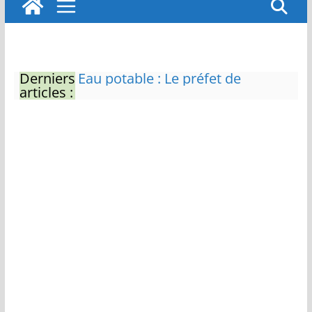
Derniers
Eau potable : Le préfet de
articles :
Charente-Maritime annonce de
nouvelles restrictions
Zones de baignade surveillées
Il sera interdit de tondre sa
pelouse de 12h à 16h à partir du
7 juin
Naissance exceptionnelle de
deux tigres de l’Amour
Vol de deux bébés primates
tamarins empereurs au zoo de
La Palmyre