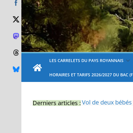
LES CARRELETS DU PAYS ROYANNAIS
HORAIRES ET TARIFS 2026/2027 DU BAC (
Derniers articles :
Eau potable : Le p
restrictions
Zones de baignade 
Il sera interdit de
Naissance exceptio