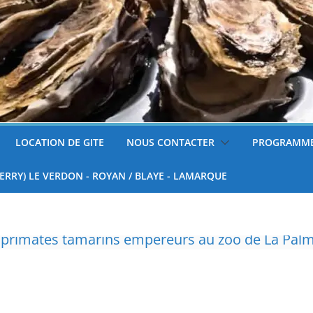
LOCATION DE GITE
NOUS CONTACTER
PROGRAMME
FERRY) LE VERDON - ROYAN / BLAYE - LAMARQUE
réfet de Charente-Maritime annonce de nouvelles
surveillées
 tondre sa pelouse de 12h à 16h à partir du 7 juin
nnelle de deux tigres de l’Amour