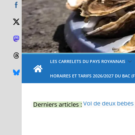
LES CARRELETS DU PAYS ROYANNAIS
HORAIRES ET TARIFS 2026/2027 DU BAC (
Derniers articles :
Eau potable : Le p
restrictions
Zones de baignade 
Il sera interdit de
Naissance exceptio