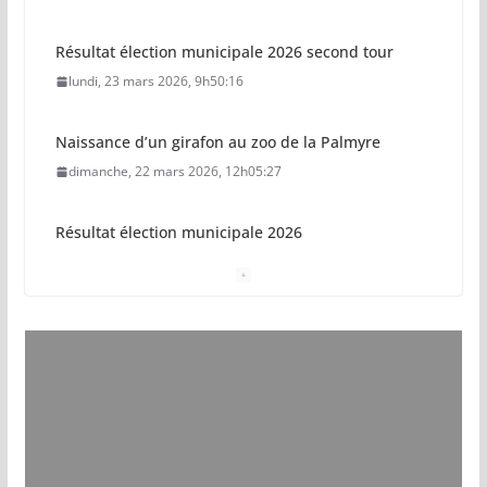
Résultat élection municipale 2026 second tour
lundi, 23 mars 2026, 9h50:16
Naissance d’un girafon au zoo de la Palmyre
dimanche, 22 mars 2026, 12h05:27
Résultat élection municipale 2026
dimanche, 15 mars 2026, 23h34:18
Sécurisation sur la plage de Saint-Palais-sur-Mer
jeudi, 05 mars 2026, 19h46:46
Pays royannais : les nouvelles piscines pourraient
ouvrir en 2028
jeudi, 05 mars 2026, 19h00:27