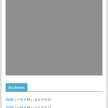
Archives
2026
:
J
F
M
A
M
J
J
A
S
O
N
D
2025
:
J
F
M
A
M
J
J
A
S
O
N
D