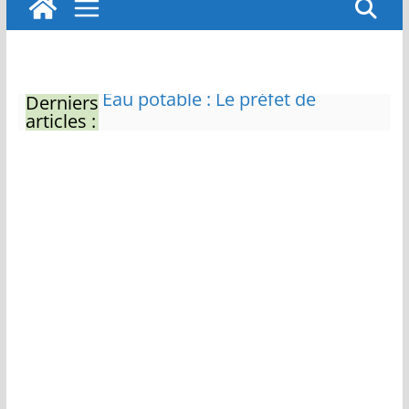
Derniers
Zones de baignade surveillées
articles :
Il sera interdit de tondre sa
pelouse de 12h à 16h à partir du
7 juin
Naissance exceptionnelle de
deux tigres de l’Amour
Vol de deux bébés primates
tamarins empereurs au zoo de
La Palmyre
Eau potable : Le préfet de
Charente-Maritime annonce de
nouvelles restrictions