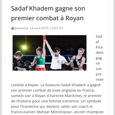
Sadaf Khadem gagne son
premier combat à Royan
dimanche, 14 avril 2019, 12h01:03
Sad
af
Kha
dem
gag
ne
son
pre
mier
combat à Royan. La boxeuse Sadaf Khadem a gagné
son premier combat de boxe anglaise en France,
samedi soir à Royan (Charente-Maritime), le premier
de l’histoire pour une femme iranienne. Un symbole
pour l’Iranienne qui devient, selon son coach le
franco-iranien Mahyar Monshipour, ancien champion