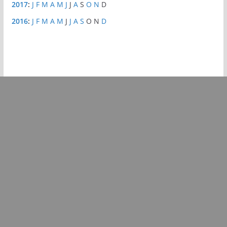
2017
:
J
F
M
A
M
J
J
A
S
O
N
D
2016
:
J
F
M
A
M
J
J
A
S
O
N
D