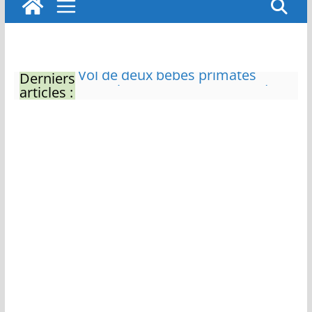
Derniers
Eau potable : Le préfet de
articles :
Charente-Maritime annonce de
nouvelles restrictions
Zones de baignade surveillées
Il sera interdit de tondre sa
pelouse de 12h à 16h à partir du
7 juin
Naissance exceptionnelle de
deux tigres de l’Amour
Vol de deux bébés primates
tamarins empereurs au zoo de
La Palmyre