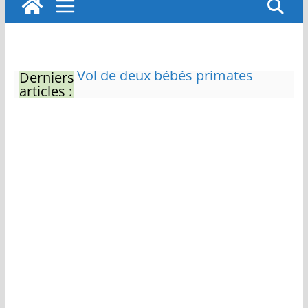
Derniers
Eau potable : Le préfet de
articles :
Charente-Maritime annonce de
nouvelles restrictions
Zones de baignade surveillées
Il sera interdit de tondre sa
pelouse de 12h à 16h à partir du
7 juin
Naissance exceptionnelle de
deux tigres de l’Amour
Vol de deux bébés primates
tamarins empereurs au zoo de
La Palmyre