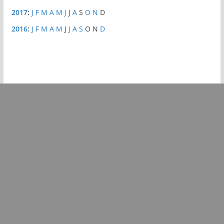
2017
:
J
F
M
A
M
J
J
A
S
O
N
D
2016
:
J
F
M
A
M
J
J
A
S
O
N
D