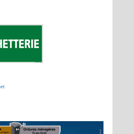
myre
let