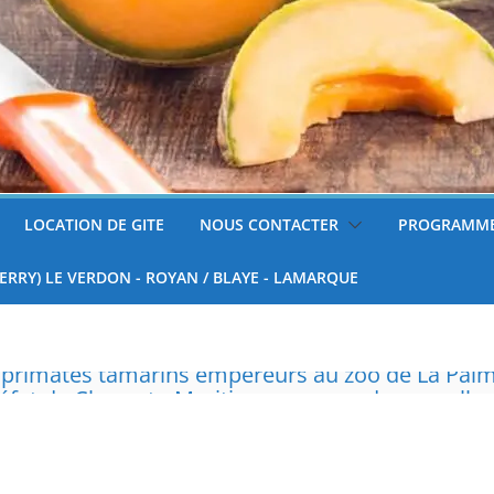
LOCATION DE GITE
NOUS CONTACTER
PROGRAMME
FERRY) LE VERDON - ROYAN / BLAYE - LAMARQUE
réfet de Charente-Maritime annonce de nouvelles
surveillées
 tondre sa pelouse de 12h à 16h à partir du 7 juin
nnelle de deux tigres de l’Amour