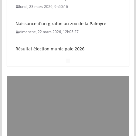
lundi, 23 mars 2026, 9h50:16
Naissance d’un girafon au zoo de la Palmyre
dimanche, 22 mars 2026, 12h05:27
Résultat élection municipale 2026
dimanche, 15 mars 2026, 23h34:18
Sécurisation sur la plage de Saint-Palais-sur-Mer
jeudi, 05 mars 2026, 19h46:46
Pays royannais : les nouvelles piscines pourraient
ouvrir en 2028
jeudi, 05 mars 2026, 19h00:27
Vol de deux bébés primates tamarins empereurs