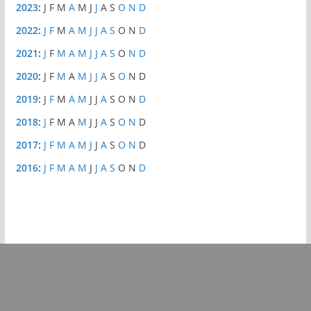
2023
:
J
F
M
A
M
J
J
A
S
O
N
D
2022
:
J
F
M
A
M
J
J
A
S
O
N
D
2021
:
J
F
M
A
M
J
J
A
S
O
N
D
2020
:
J
F
M
A
M
J
J
A
S
O
N
D
2019
:
J
F
M
A
M
J
J
A
S
O
N
D
2018
:
J
F
M
A
M
J
J
A
S
O
N
D
2017
:
J
F
M
A
M
J
J
A
S
O
N
D
2016
:
J
F
M
A
M
J
J
A
S
O
N
D