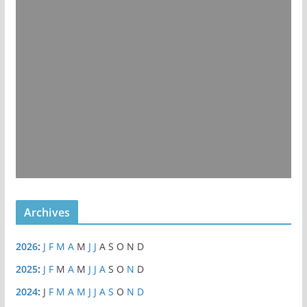
Archives
2026
:
J
F
M
A
M
J
J
A
S
O
N
D
2025
:
J
F
M
A
M
J
J
A
S
O
N
D
2024
:
J
F
M
A
M
J
J
A
S
O
N
D