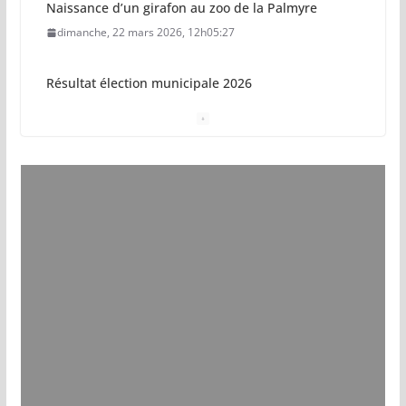
Naissance d’un girafon au zoo de la Palmyre
dimanche, 22 mars 2026, 12h05:27
Résultat élection municipale 2026
dimanche, 15 mars 2026, 23h34:18
Sécurisation sur la plage de Saint-Palais-sur-Mer
jeudi, 05 mars 2026, 19h46:46
Pays royannais : les nouvelles piscines pourraient
ouvrir en 2028
jeudi, 05 mars 2026, 19h00:27
Vol de deux bébés primates tamarins empereurs
au zoo de La Palmyre
lundi, 13 juillet 2026, 17h15:18