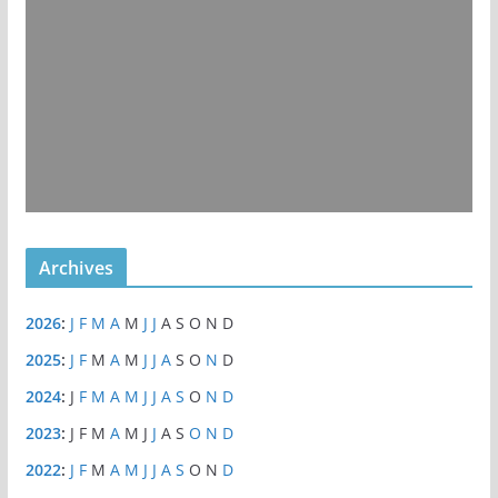
Archives
2026
:
J
F
M
A
M
J
J
A
S
O
N
D
2025
:
J
F
M
A
M
J
J
A
S
O
N
D
2024
:
J
F
M
A
M
J
J
A
S
O
N
D
2023
:
J
F
M
A
M
J
J
A
S
O
N
D
2022
:
J
F
M
A
M
J
J
A
S
O
N
D