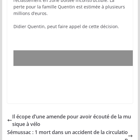
reclassement en zone boisée inconstructible. La
perte pour la famille Quentin est estimée à plusieurs
millions d’euros.
Didier Quentin, peut faire appel de cette décision.
Cet article vous a intéressé ? royan-infos.com ! a
besoin de ses lecteurs pour poursuivre son
travail, faites un don. Merci
Il écope d’une amende pour avoir écouté de la mu
sique à vélo
Sémussac : 1 mort dans un accident de la circulatio
n