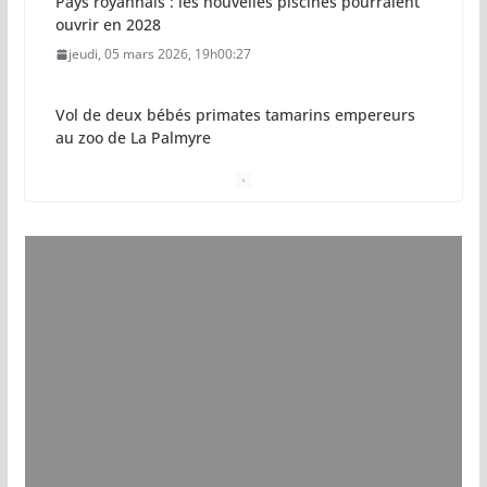
Pays royannais : les nouvelles piscines pourraient
ouvrir en 2028
jeudi, 05 mars 2026, 19h00:27
Vol de deux bébés primates tamarins empereurs
au zoo de La Palmyre
lundi, 13 juillet 2026, 17h15:18
Eau potable : Le préfet de Charente-Maritime
annonce de nouvelles restrictions
samedi, 11 juillet 2026, 17h57:39
Zones de baignade surveillées
dimanche, 21 juin 2026, 11h25:39
Il sera interdit de tondre sa pelouse de 12h à 16h à
partir du 7 juin
jeudi, 04 juin 2026, 11h51:02