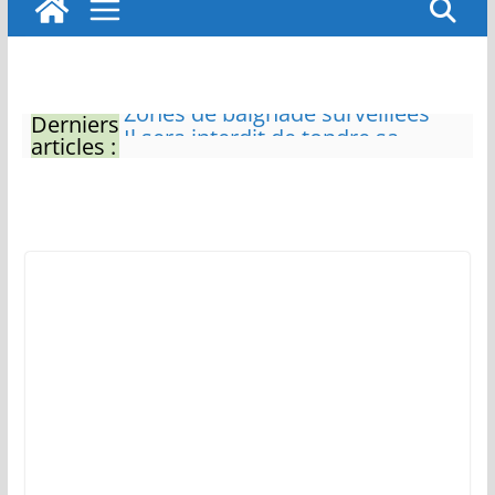
Derniers
Il sera interdit de tondre sa
articles :
pelouse de 12h à 16h à partir du
7 juin
Naissance exceptionnelle de
deux tigres de l’Amour
Vol de deux bébés primates
tamarins empereurs au zoo de
La Palmyre
Eau potable : Le préfet de
Charente-Maritime annonce de
nouvelles restrictions
Zones de baignade surveillées