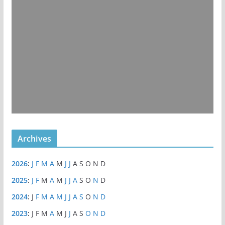
Archives
2026
:
J
F
M
A
M
J
J
A
S
O
N
D
2025
:
J
F
M
A
M
J
J
A
S
O
N
D
2024
:
J
F
M
A
M
J
J
A
S
O
N
D
2023
:
J
F
M
A
M
J
J
A
S
O
N
D