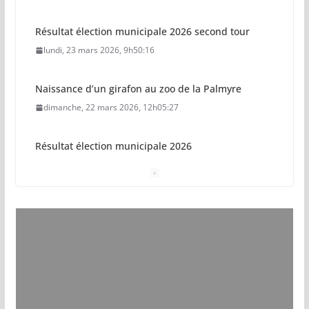
Résultat élection municipale 2026 second tour
lundi, 23 mars 2026, 9h50:16
Naissance d’un girafon au zoo de la Palmyre
dimanche, 22 mars 2026, 12h05:27
Résultat élection municipale 2026
dimanche, 15 mars 2026, 23h34:18
Sécurisation sur la plage de Saint-Palais-sur-Mer
jeudi, 05 mars 2026, 19h46:46
Pays royannais : les nouvelles piscines pourraient
ouvrir en 2028
jeudi, 05 mars 2026, 19h00:27