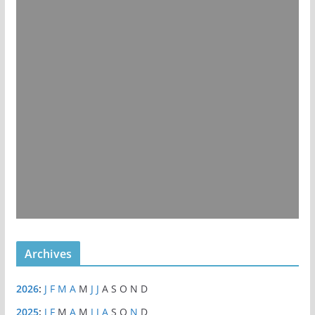
Archives
2026
:
J
F
M
A
M
J
J
A
S
O
N
D
2025
:
J
F
M
A
M
J
J
A
S
O
N
D