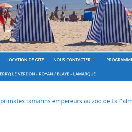
LOCATION DE GITE
NOUS CONTACTER
PROGRAMME
FERRY) LE VERDON - ROYAN / BLAYE - LAMARQUE
réfet de Charente-Maritime annonce de nouvelles
surveillées
 tondre sa pelouse de 12h à 16h à partir du 7 juin
nnelle de deux tigres de l’Amour