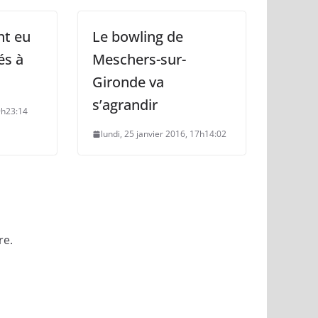
nt eu
Le bowling de
és à
Meschers-sur-
Gironde va
s’agrandir
19h23:14
lundi, 25 janvier 2016, 17h14:02
re.