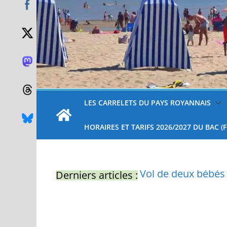
LES CARRELETS DU PAYS ROYANNAIS
HORAIRES ET TARIFS 2026/2027 DU BAC (
Derniers articles :
Eau potable : Le p
restrictions
Zones de baignade 
Il sera interdit de
Naissance exceptio