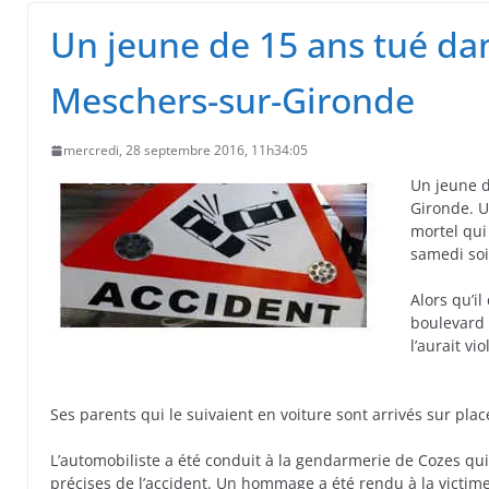
 primates tamarins empereurs au zoo de La Pal
Un jeune de 15 ans tué da
Meschers-sur-Gironde
mercredi, 28 septembre 2016, 11h34:05
Un jeune d
Gironde. U
mortel qui
samedi soi
Alors qu’i
boulevard 
l’aurait v
Ses parents qui le suivaient en voiture sont arrivés sur pl
L’automobiliste a été conduit à la gendarmerie de Cozes qu
précises de l’accident. Un hommage a été rendu à la victim