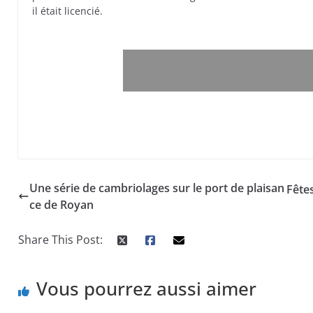
il était licencié.
Cet article vous a intéressé ? royan-infos.com ! a 
travail, faites un 
Une série de cambriolages sur le port de plaisan
Fêtes
ce de Royan
Share This Post:
Vous pourrez aussi aimer