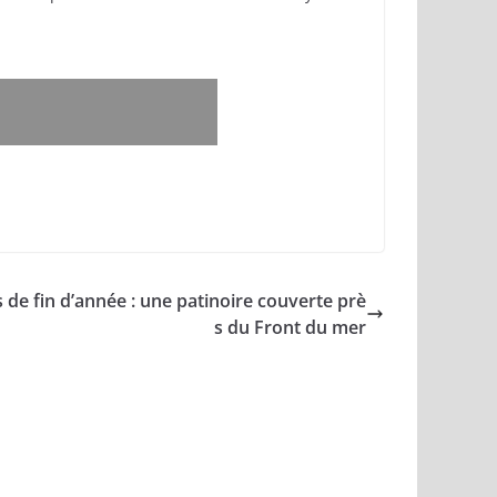
besoin de ses lecteurs pour poursuivre son
don. Merci
 de fin d’année : une patinoire couverte prè
s du Front du mer