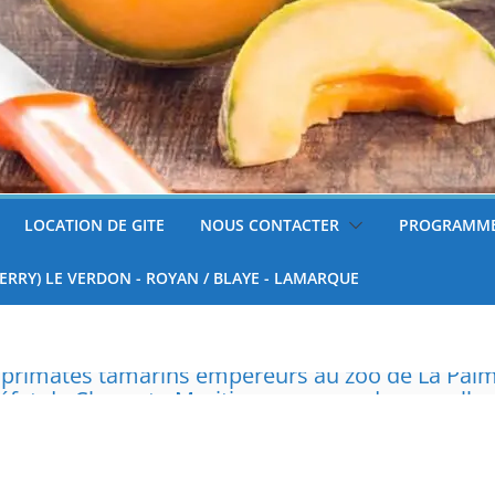
LOCATION DE GITE
NOUS CONTACTER
PROGRAMME
FERRY) LE VERDON - ROYAN / BLAYE - LAMARQUE
réfet de Charente-Maritime annonce de nouvelles
surveillées
 tondre sa pelouse de 12h à 16h à partir du 7 juin
nnelle de deux tigres de l’Amour