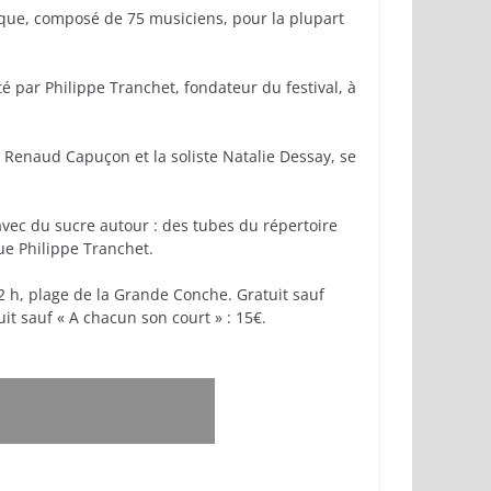
que, composé de 75 musiciens, pour la plupart
té par Philippe Tranchet, fondateur du festival, à
 Renaud Capuçon et la soliste Natalie Dessay, se
vec du sucre autour : des tubes du répertoire
ue Philippe Tranchet.
 22 h, plage de la Grande Conche. Gratuit sauf
tuit sauf « A chacun son court » : 15€.
besoin de ses lecteurs pour poursuivre son