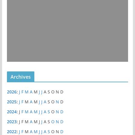
Archives
2026
:
J
F
M
A
M
J
J
A
S
O
N
D
2025
:
J
F
M
A
M
J
J
A
S
O
N
D
2024
:
J
F
M
A
M
J
J
A
S
O
N
D
2023
:
J
F
M
A
M
J
J
A
S
O
N
D
2022
:
J
F
M
A
M
J
J
A
S
O
N
D