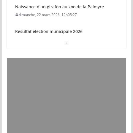
Naissance d’un girafon au zoo de la Palmyre
dimanche, 22 mars 2026, 12h05:27
Résultat élection municipale 2026
dimanche, 15 mars 2026, 23h34:18
Sécurisation sur la plage de Saint-Palais-sur-Mer
jeudi, 05 mars 2026, 19h46:46
Pays royannais : les nouvelles piscines pourraient
ouvrir en 2028
jeudi, 05 mars 2026, 19h00:27
Vol de deux bébés primates tamarins empereurs
au zoo de La Palmyre
lundi, 13 juillet 2026, 17h15:18