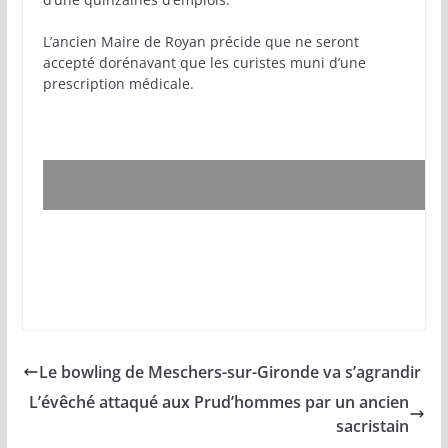
L’ancien Maire de Royan précide que ne seront
accepté dorénavant que les curistes muni d’une
prescription médicale.
Cet article vous a intéressé ? royan-infos.com ! a
besoin de ses lecteurs pour poursuivre son
travail, faites un don. Merci
Le bowling de Meschers-sur-Gironde va s’agrandir
L’évêché attaqué aux Prud’hommes par un ancien
sacristain