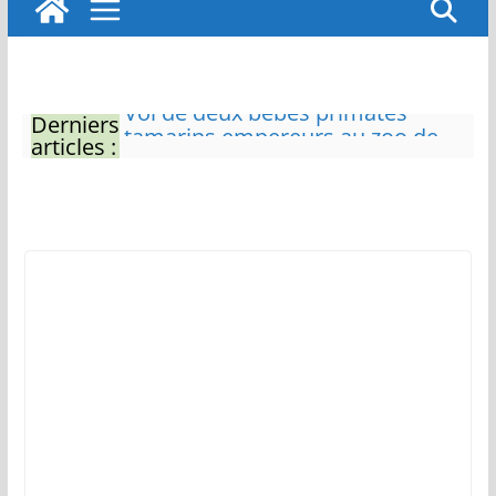
Derniers
Eau potable : Le préfet de
articles :
Charente-Maritime annonce de
nouvelles restrictions
Zones de baignade surveillées
Il sera interdit de tondre sa
pelouse de 12h à 16h à partir du
7 juin
Naissance exceptionnelle de
deux tigres de l’Amour
Vol de deux bébés primates
tamarins empereurs au zoo de
La Palmyre