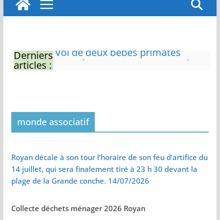
Derniers
Eau potable : Le préfet de
articles :
Charente-Maritime annonce de
nouvelles restrictions
Zones de baignade surveillées
Il sera interdit de tondre sa
pelouse de 12h à 16h à partir du
7 juin
monde associatif
Naissance exceptionnelle de
deux tigres de l’Amour
Vol de deux bébés primates
Royan décale à son tour l’horaire de son feu d’artifice du
tamarins empereurs au zoo de
14 juillet, qui sera finalement tiré à 23 h 30 devant la
La Palmyre
plage de la Grande conche. 14/07/2026
Collecte déchets ménager 2026 Royan