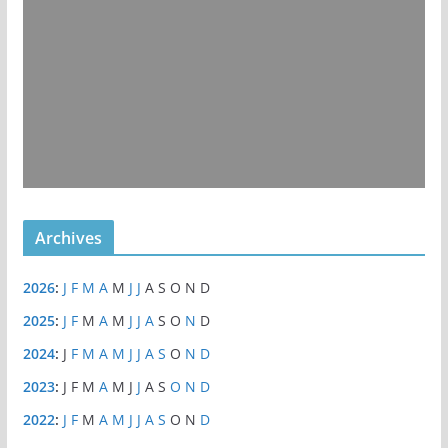
Archives
2026
:
J
F
M
A
M
J
J
A
S
O
N
D
2025
:
J
F
M
A
M
J
J
A
S
O
N
D
2024
:
J
F
M
A
M
J
J
A
S
O
N
D
2023
:
J
F
M
A
M
J
J
A
S
O
N
D
2022
:
J
F
M
A
M
J
J
A
S
O
N
D