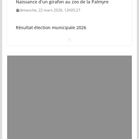
Naissance d’un girafon au zoo de la Palmyre
dimanche, 22 mars 2026, 12h05:27
Résultat élection municipale 2026
dimanche, 15 mars 2026, 23h34:18
Sécurisation sur la plage de Saint-Palais-sur-Mer
jeudi, 05 mars 2026, 19h46:46
Pays royannais : les nouvelles piscines pourraient
ouvrir en 2028
jeudi, 05 mars 2026, 19h00:27
Vol de deux bébés primates tamarins empereurs
au zoo de La Palmyre
lundi, 13 juillet 2026, 17h15:18