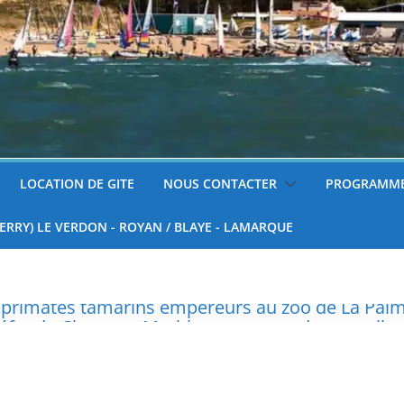
LOCATION DE GITE
NOUS CONTACTER
PROGRAMME
FERRY) LE VERDON - ROYAN / BLAYE - LAMARQUE
réfet de Charente-Maritime annonce de nouvelles
surveillées
 tondre sa pelouse de 12h à 16h à partir du 7 juin
nnelle de deux tigres de l’Amour