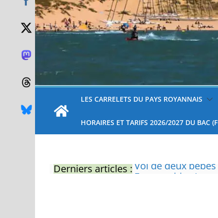
LES CARRELETS DU PAYS ROYANNAIS
HORAIRES ET TARIFS 2026/2027 DU BAC (
Derniers articles :
Eau potable : Le p
restrictions
Zones de baignade 
Il sera interdit de
Naissance exceptio