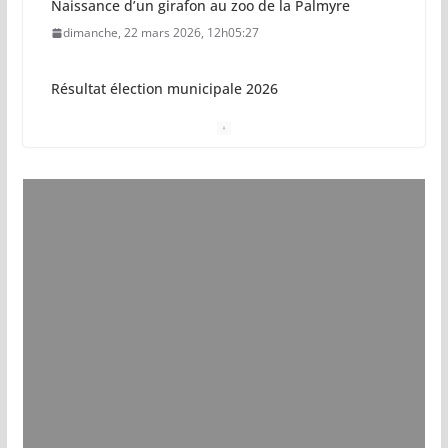
Naissance d’un girafon au zoo de la Palmyre
dimanche, 22 mars 2026, 12h05:27
Résultat élection municipale 2026
dimanche, 15 mars 2026, 23h34:18
Sécurisation sur la plage de Saint-Palais-sur-Mer
jeudi, 05 mars 2026, 19h46:46
Pays royannais : les nouvelles piscines pourraient
ouvrir en 2028
jeudi, 05 mars 2026, 19h00:27
Vol de deux bébés primates tamarins empereurs
au zoo de La Palmyre
lundi, 13 juillet 2026, 17h15:18