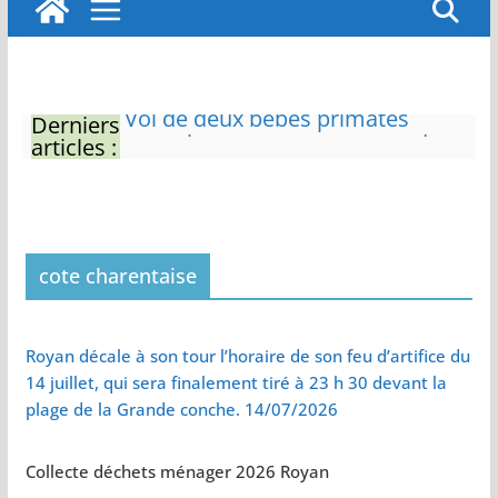
Derniers
Eau potable : Le préfet de
articles :
Charente-Maritime annonce de
nouvelles restrictions
Zones de baignade surveillées
Il sera interdit de tondre sa
pelouse de 12h à 16h à partir du
7 juin
cote charentaise
Naissance exceptionnelle de
deux tigres de l’Amour
Vol de deux bébés primates
Royan décale à son tour l’horaire de son feu d’artifice du
tamarins empereurs au zoo de
14 juillet, qui sera finalement tiré à 23 h 30 devant la
La Palmyre
plage de la Grande conche. 14/07/2026
Collecte déchets ménager 2026 Royan