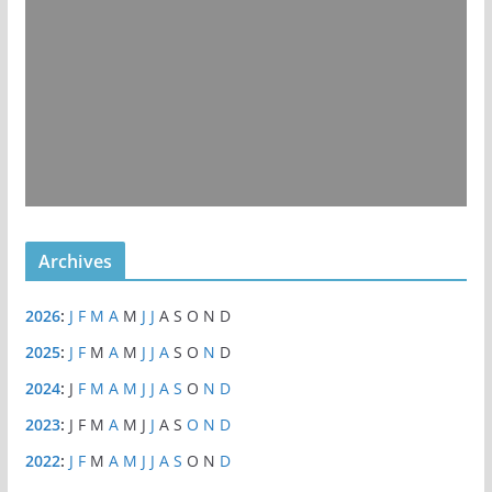
Archives
2026
:
J
F
M
A
M
J
J
A
S
O
N
D
2025
:
J
F
M
A
M
J
J
A
S
O
N
D
2024
:
J
F
M
A
M
J
J
A
S
O
N
D
2023
:
J
F
M
A
M
J
J
A
S
O
N
D
2022
:
J
F
M
A
M
J
J
A
S
O
N
D