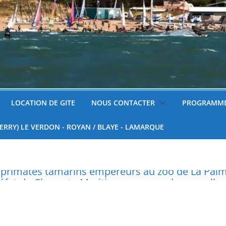
LOCATION DE GITE
NOUS CONTACTER
PROGRAMME
FERRY) LE VERDON - ROYAN / BLAYE - LAMARQUE
réfet de Charente-Maritime annonce de nouvelles
surveillées
 tondre sa pelouse de 12h à 16h à partir du 7 juin
nnelle de deux tigres de l’Amour