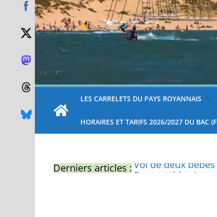
LES CARRELETS DU PAYS ROYANNAIS
HORAIRES ET TARIFS 2026/2027 DU BAC (
Derniers articles :
Eau potable : Le p
restrictions
Zones de baignade 
Il sera interdit de
Naissance exceptio