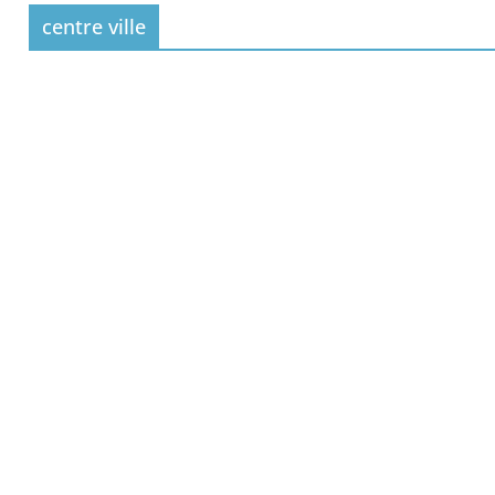
 primates tamarins empereurs au zoo de La Pal
centre ville