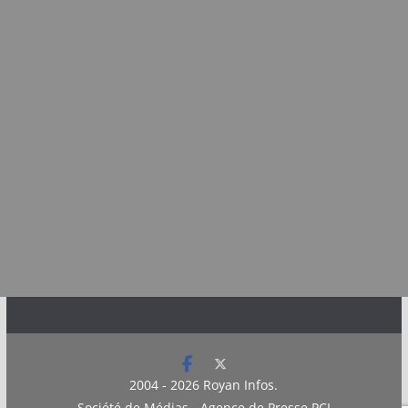
2004 - 2026
Royan Infos
.
Société de Médias - Agence de Presse PCI