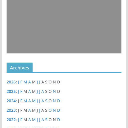
Archives
2026
:
J
F
M
A
M
J
J
A
S
O
N
D
2025
:
J
F
M
A
M
J
J
A
S
O
N
D
2024
:
J
F
M
A
M
J
J
A
S
O
N
D
2023
:
J
F
M
A
M
J
J
A
S
O
N
D
2022
:
J
F
M
A
M
J
J
A
S
O
N
D