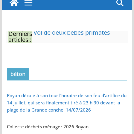
Derniers
Eau potable : Le préfet de
articles :
Charente-Maritime annonce de
nouvelles restrictions
Zones de baignade surveillées
Il sera interdit de tondre sa
pelouse de 12h à 16h à partir du
7 juin
béton
Naissance exceptionnelle de
deux tigres de l’Amour
Vol de deux bébés primates
Royan décale à son tour l’horaire de son feu d’artifice du
tamarins empereurs au zoo de
14 juillet, qui sera finalement tiré à 23 h 30 devant la
La Palmyre
plage de la Grande conche. 14/07/2026
Collecte déchets ménager 2026 Royan