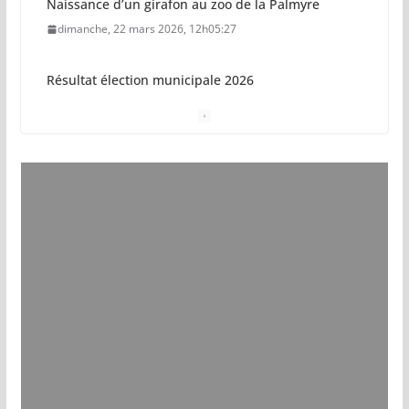
Naissance d’un girafon au zoo de la Palmyre
dimanche, 22 mars 2026, 12h05:27
Résultat élection municipale 2026
dimanche, 15 mars 2026, 23h34:18
Sécurisation sur la plage de Saint-Palais-sur-Mer
jeudi, 05 mars 2026, 19h46:46
Pays royannais : les nouvelles piscines pourraient
ouvrir en 2028
jeudi, 05 mars 2026, 19h00:27
Vol de deux bébés primates tamarins empereurs
au zoo de La Palmyre
lundi, 13 juillet 2026, 17h15:18