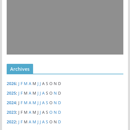
Archives
2026
:
J
F
M
A
M
J
J
A
S
O
N
D
2025
:
J
F
M
A
M
J
J
A
S
O
N
D
2024
:
J
F
M
A
M
J
J
A
S
O
N
D
2023
:
J
F
M
A
M
J
J
A
S
O
N
D
2022
:
J
F
M
A
M
J
J
A
S
O
N
D