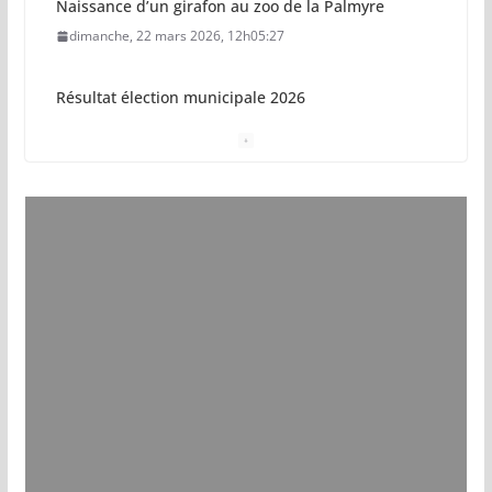
Naissance d’un girafon au zoo de la Palmyre
dimanche, 22 mars 2026, 12h05:27
Résultat élection municipale 2026
dimanche, 15 mars 2026, 23h34:18
Sécurisation sur la plage de Saint-Palais-sur-Mer
jeudi, 05 mars 2026, 19h46:46
Pays royannais : les nouvelles piscines pourraient
ouvrir en 2028
jeudi, 05 mars 2026, 19h00:27
Vol de deux bébés primates tamarins empereurs
au zoo de La Palmyre
lundi, 13 juillet 2026, 17h15:18