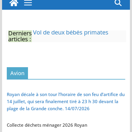
Derniers
Eau potable : Le préfet de
articles :
Charente-Maritime annonce de
nouvelles restrictions
Zones de baignade surveillées
Il sera interdit de tondre sa
pelouse de 12h à 16h à partir du
7 juin
Avion
Naissance exceptionnelle de
deux tigres de l’Amour
Vol de deux bébés primates
Royan décale à son tour l’horaire de son feu d’artifice du
tamarins empereurs au zoo de
14 juillet, qui sera finalement tiré à 23 h 30 devant la
La Palmyre
plage de la Grande conche. 14/07/2026
Collecte déchets ménager 2026 Royan