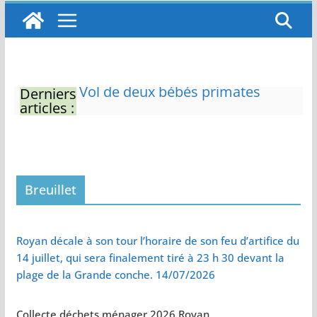
Derniers
Eau potable : Le préfet de
articles :
Charente-Maritime annonce de
nouvelles restrictions
Zones de baignade surveillées
Il sera interdit de tondre sa
pelouse de 12h à 16h à partir du
7 juin
Breuillet
Naissance exceptionnelle de
deux tigres de l’Amour
Vol de deux bébés primates
Royan décale à son tour l’horaire de son feu d’artifice du
tamarins empereurs au zoo de
14 juillet, qui sera finalement tiré à 23 h 30 devant la
La Palmyre
plage de la Grande conche. 14/07/2026
Collecte déchets ménager 2026 Royan