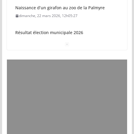
Naissance d’un girafon au zoo de la Palmyre
dimanche, 22 mars 2026, 12h05:27
Résultat élection municipale 2026
dimanche, 15 mars 2026, 23h34:18
Sécurisation sur la plage de Saint-Palais-sur-Mer
jeudi, 05 mars 2026, 19h46:46
Pays royannais : les nouvelles piscines pourraient
ouvrir en 2028
jeudi, 05 mars 2026, 19h00:27
Vol de deux bébés primates tamarins empereurs
au zoo de La Palmyre
lundi, 13 juillet 2026, 17h15:18