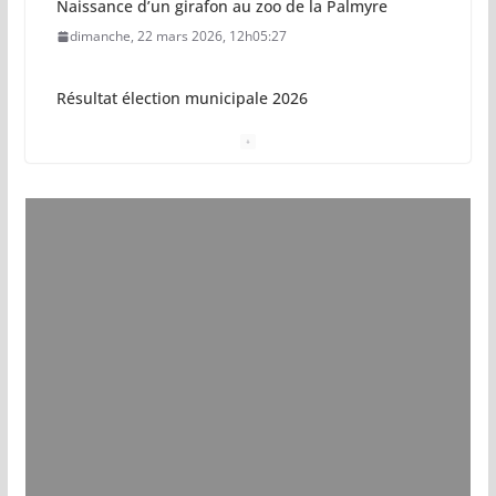
Naissance d’un girafon au zoo de la Palmyre
dimanche, 22 mars 2026, 12h05:27
Résultat élection municipale 2026
dimanche, 15 mars 2026, 23h34:18
Sécurisation sur la plage de Saint-Palais-sur-Mer
jeudi, 05 mars 2026, 19h46:46
Pays royannais : les nouvelles piscines pourraient
ouvrir en 2028
jeudi, 05 mars 2026, 19h00:27
Vol de deux bébés primates tamarins empereurs
au zoo de La Palmyre
lundi, 13 juillet 2026, 17h15:18