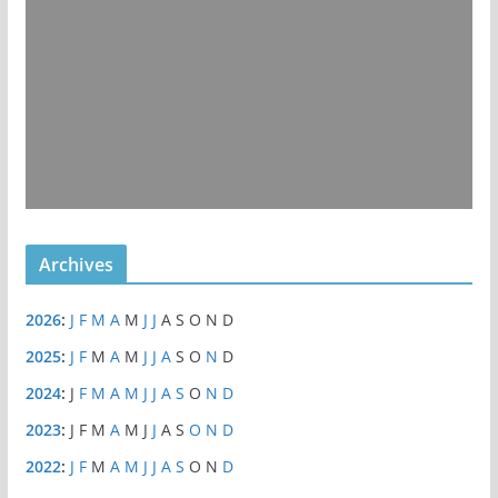
Archives
2026
:
J
F
M
A
M
J
J
A
S
O
N
D
2025
:
J
F
M
A
M
J
J
A
S
O
N
D
2024
:
J
F
M
A
M
J
J
A
S
O
N
D
2023
:
J
F
M
A
M
J
J
A
S
O
N
D
2022
:
J
F
M
A
M
J
J
A
S
O
N
D