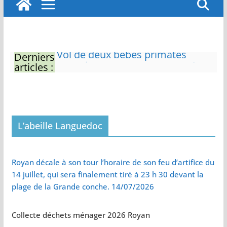
Derniers
Eau potable : Le préfet de
articles :
Charente-Maritime annonce de
nouvelles restrictions
Zones de baignade surveillées
Il sera interdit de tondre sa
pelouse de 12h à 16h à partir du
7 juin
L’abeille Languedoc
Naissance exceptionnelle de
deux tigres de l’Amour
Vol de deux bébés primates
Royan décale à son tour l’horaire de son feu d’artifice du
tamarins empereurs au zoo de
14 juillet, qui sera finalement tiré à 23 h 30 devant la
La Palmyre
plage de la Grande conche. 14/07/2026
Collecte déchets ménager 2026 Royan