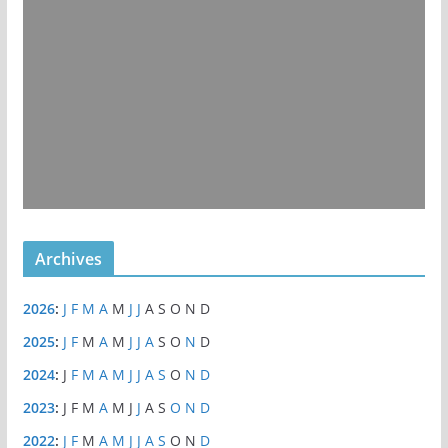
Archives
2026
:
J
F
M
A
M
J
J
A
S
O
N
D
2025
:
J
F
M
A
M
J
J
A
S
O
N
D
2024
:
J
F
M
A
M
J
J
A
S
O
N
D
2023
:
J
F
M
A
M
J
J
A
S
O
N
D
2022
:
J
F
M
A
M
J
J
A
S
O
N
D