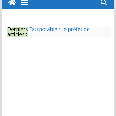
Derniers
Eau potable : Le préfet de
articles :
Charente-Maritime annonce de
nouvelles restrictions
Zones de baignade surveillées
Il sera interdit de tondre sa
pelouse de 12h à 16h à partir du
7 juin
Naissance exceptionnelle de
deux tigres de l’Amour
Vol de deux bébés primates
tamarins empereurs au zoo de
La Palmyre