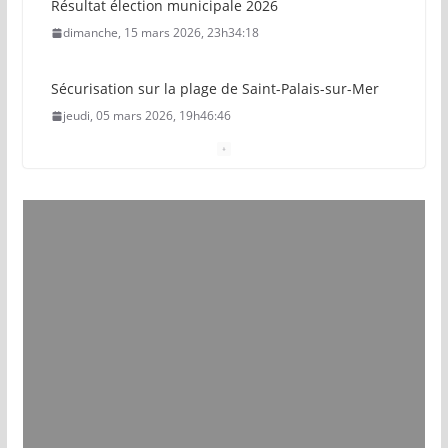
Résultat élection municipale 2026
dimanche, 15 mars 2026, 23h34:18
Sécurisation sur la plage de Saint-Palais-sur-Mer
jeudi, 05 mars 2026, 19h46:46
Pays royannais : les nouvelles piscines pourraient
ouvrir en 2028
jeudi, 05 mars 2026, 19h00:27
Vol de deux bébés primates tamarins empereurs
au zoo de La Palmyre
lundi, 13 juillet 2026, 17h15:18
Eau potable : Le préfet de Charente-Maritime
annonce de nouvelles restrictions
samedi, 11 juillet 2026, 17h57:39