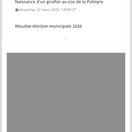
Naissance d’un girafon au zoo de la Palmyre
dimanche, 22 mars 2026, 12h05:27
Résultat élection municipale 2026
dimanche, 15 mars 2026, 23h34:18
Sécurisation sur la plage de Saint-Palais-sur-Mer
jeudi, 05 mars 2026, 19h46:46
Pays royannais : les nouvelles piscines pourraient
ouvrir en 2028
jeudi, 05 mars 2026, 19h00:27
Vol de deux bébés primates tamarins empereurs
au zoo de La Palmyre
lundi, 13 juillet 2026, 17h15:18