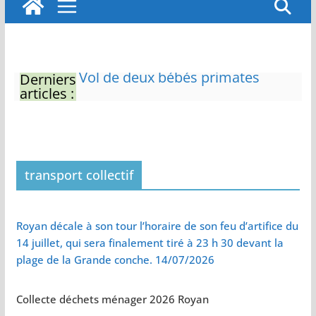
Derniers
Eau potable : Le préfet de
articles :
Charente-Maritime annonce de
nouvelles restrictions
Zones de baignade surveillées
Il sera interdit de tondre sa
pelouse de 12h à 16h à partir du
7 juin
transport collectif
Naissance exceptionnelle de
deux tigres de l’Amour
Vol de deux bébés primates
Royan décale à son tour l’horaire de son feu d’artifice du
tamarins empereurs au zoo de
14 juillet, qui sera finalement tiré à 23 h 30 devant la
La Palmyre
plage de la Grande conche. 14/07/2026
Collecte déchets ménager 2026 Royan