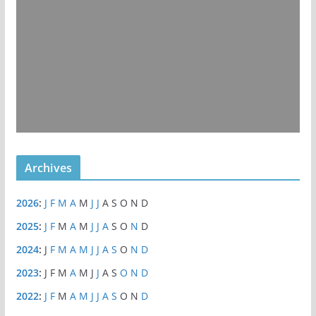
Archives
2026
:
J
F
M
A
M
J
J
A
S
O
N
D
2025
:
J
F
M
A
M
J
J
A
S
O
N
D
2024
:
J
F
M
A
M
J
J
A
S
O
N
D
2023
:
J
F
M
A
M
J
J
A
S
O
N
D
2022
:
J
F
M
A
M
J
J
A
S
O
N
D