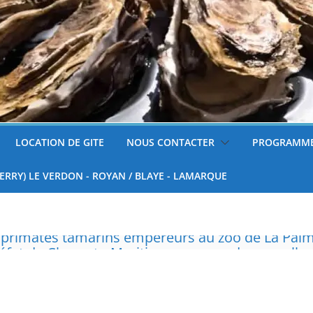
LOCATION DE GITE
NOUS CONTACTER
PROGRAMME
FERRY) LE VERDON - ROYAN / BLAYE - LAMARQUE
réfet de Charente-Maritime annonce de nouvelles
surveillées
 tondre sa pelouse de 12h à 16h à partir du 7 juin
nnelle de deux tigres de l’Amour