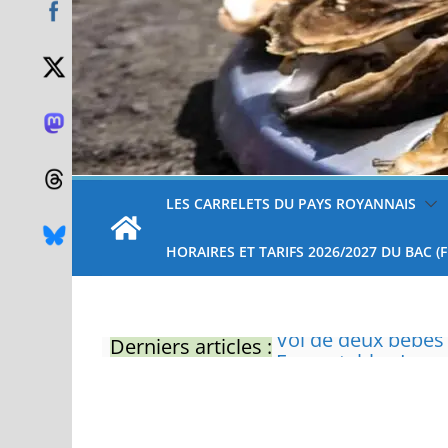
LES CARRELETS DU PAYS ROYANNAIS
HORAIRES ET TARIFS 2026/2027 DU BAC (
Derniers articles :
Eau potable : Le p
restrictions
Zones de baignade 
Il sera interdit de
Naissance exceptio