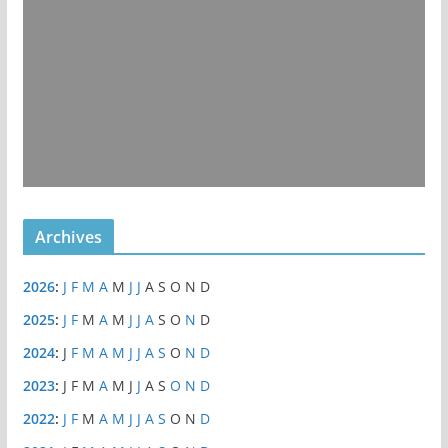
Archives
2026
:
J
F
M
A
M
J
J
A
S
O
N
D
2025
:
J
F
M
A
M
J
J
A
S
O
N
D
2024
:
J
F
M
A
M
J
J
A
S
O
N
D
2023
:
J
F
M
A
M
J
J
A
S
O
N
D
2022
:
J
F
M
A
M
J
J
A
S
O
N
D