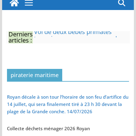
Derniers
Eau potable : Le préfet de
articles :
Charente-Maritime annonce de
nouvelles restrictions
Zones de baignade surveillées
Il sera interdit de tondre sa
pelouse de 12h à 16h à partir du
7 juin
piraterie maritime
Naissance exceptionnelle de
deux tigres de l’Amour
Vol de deux bébés primates
Royan décale à son tour l’horaire de son feu d’artifice du
tamarins empereurs au zoo de
14 juillet, qui sera finalement tiré à 23 h 30 devant la
La Palmyre
plage de la Grande conche. 14/07/2026
Collecte déchets ménager 2026 Royan