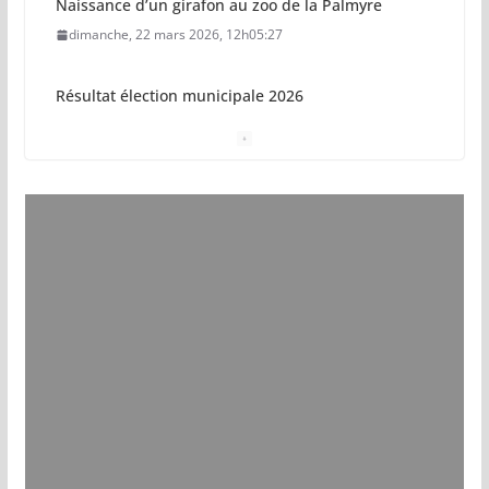
Naissance d’un girafon au zoo de la Palmyre
dimanche, 22 mars 2026, 12h05:27
Résultat élection municipale 2026
dimanche, 15 mars 2026, 23h34:18
Sécurisation sur la plage de Saint-Palais-sur-Mer
jeudi, 05 mars 2026, 19h46:46
Pays royannais : les nouvelles piscines pourraient
ouvrir en 2028
jeudi, 05 mars 2026, 19h00:27
Vol de deux bébés primates tamarins empereurs
au zoo de La Palmyre
lundi, 13 juillet 2026, 17h15:18