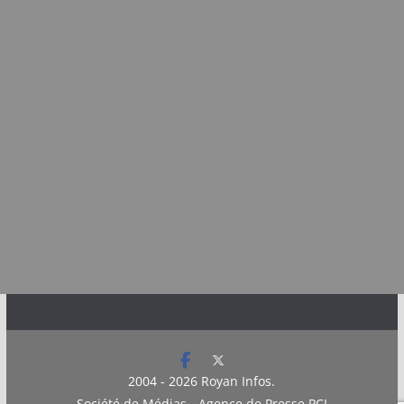
2004 - 2026
Royan Infos
.
Société de Médias - Agence de Presse PCI