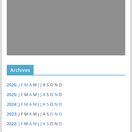
Archives
2026
:
J
F
M
A
M
J
J
A
S
O
N
D
2025
:
J
F
M
A
M
J
J
A
S
O
N
D
2024
:
J
F
M
A
M
J
J
A
S
O
N
D
2023
:
J
F
M
A
M
J
J
A
S
O
N
D
2022
:
J
F
M
A
M
J
J
A
S
O
N
D