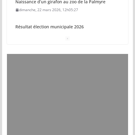
Naissance d’un girafon au zoo de la Palmyre
dimanche, 22 mars 2026, 12h05:27
Résultat élection municipale 2026
dimanche, 15 mars 2026, 23h34:18
Sécurisation sur la plage de Saint-Palais-sur-Mer
jeudi, 05 mars 2026, 19h46:46
Pays royannais : les nouvelles piscines pourraient
ouvrir en 2028
jeudi, 05 mars 2026, 19h00:27
Vol de deux bébés primates tamarins empereurs
au zoo de La Palmyre
lundi, 13 juillet 2026, 17h15:18