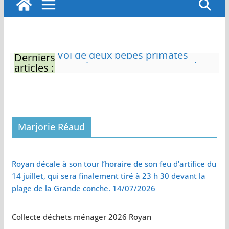
Derniers
Eau potable : Le préfet de
articles :
Charente-Maritime annonce de
nouvelles restrictions
Zones de baignade surveillées
Il sera interdit de tondre sa
pelouse de 12h à 16h à partir du
7 juin
Marjorie Réaud
Naissance exceptionnelle de
deux tigres de l’Amour
Vol de deux bébés primates
Royan décale à son tour l’horaire de son feu d’artifice du
tamarins empereurs au zoo de
14 juillet, qui sera finalement tiré à 23 h 30 devant la
La Palmyre
plage de la Grande conche. 14/07/2026
Collecte déchets ménager 2026 Royan