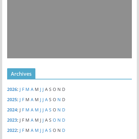
Archives
2026
:
J
F
M
A
M
J
J
A
S
O
N
D
2025
:
J
F
M
A
M
J
J
A
S
O
N
D
2024
:
J
F
M
A
M
J
J
A
S
O
N
D
2023
:
J
F
M
A
M
J
J
A
S
O
N
D
2022
:
J
F
M
A
M
J
J
A
S
O
N
D