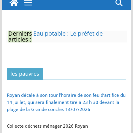
Derniers
Eau potable : Le préfet de
articles :
Charente-Maritime annonce de
nouvelles restrictions
Zones de baignade surveillées
Il sera interdit de tondre sa
pelouse de 12h à 16h à partir du
7 juin
les pauvres
Naissance exceptionnelle de
deux tigres de l’Amour
Vol de deux bébés primates
Royan décale à son tour l’horaire de son feu d’artifice du
tamarins empereurs au zoo de
14 juillet, qui sera finalement tiré à 23 h 30 devant la
La Palmyre
plage de la Grande conche. 14/07/2026
Collecte déchets ménager 2026 Royan