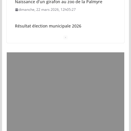
dimanche, 22 mars 2026, 12h05:27
Résultat élection municipale 2026
dimanche, 15 mars 2026, 23h34:18
Sécurisation sur la plage de Saint-Palais-sur-Mer
jeudi, 05 mars 2026, 19h46:46
Pays royannais : les nouvelles piscines pourraient
ouvrir en 2028
jeudi, 05 mars 2026, 19h00:27
Vol de deux bébés primates tamarins empereurs
au zoo de La Palmyre
lundi, 13 juillet 2026, 17h15:18