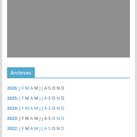
Archives
2026
:
J
F
M
A
M
J
J
A
S
O
N
D
2025
:
J
F
M
A
M
J
J
A
S
O
N
D
2024
:
J
F
M
A
M
J
J
A
S
O
N
D
2023
:
J
F
M
A
M
J
J
A
S
O
N
D
2022
:
J
F
M
A
M
J
J
A
S
O
N
D