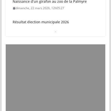
Naissance d’un girafon au zoo de la Palmyre
dimanche, 22 mars 2026, 12h05:27
Résultat élection municipale 2026
dimanche, 15 mars 2026, 23h34:18
Sécurisation sur la plage de Saint-Palais-sur-Mer
jeudi, 05 mars 2026, 19h46:46
Pays royannais : les nouvelles piscines pourraient
ouvrir en 2028
jeudi, 05 mars 2026, 19h00:27
Vol de deux bébés primates tamarins empereurs
au zoo de La Palmyre
lundi, 13 juillet 2026, 17h15:18