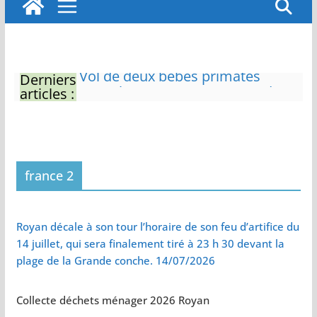
Derniers
Eau potable : Le préfet de
articles :
Charente-Maritime annonce de
nouvelles restrictions
Zones de baignade surveillées
Il sera interdit de tondre sa
pelouse de 12h à 16h à partir du
7 juin
france 2
Naissance exceptionnelle de
deux tigres de l’Amour
Vol de deux bébés primates
Royan décale à son tour l’horaire de son feu d’artifice du
tamarins empereurs au zoo de
14 juillet, qui sera finalement tiré à 23 h 30 devant la
La Palmyre
plage de la Grande conche. 14/07/2026
Collecte déchets ménager 2026 Royan