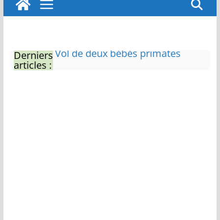
Derniers
Eau potable : Le préfet de
articles :
Charente-Maritime annonce de
nouvelles restrictions
Zones de baignade surveillées
Il sera interdit de tondre sa
pelouse de 12h à 16h à partir du
7 juin
Naissance exceptionnelle de
deux tigres de l’Amour
Vol de deux bébés primates
tamarins empereurs au zoo de
La Palmyre