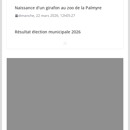
Naissance d’un girafon au zoo de la Palmyre
dimanche, 22 mars 2026, 12h05:27
Résultat élection municipale 2026
dimanche, 15 mars 2026, 23h34:18
Sécurisation sur la plage de Saint-Palais-sur-Mer
jeudi, 05 mars 2026, 19h46:46
Pays royannais : les nouvelles piscines pourraient
ouvrir en 2028
jeudi, 05 mars 2026, 19h00:27
Vol de deux bébés primates tamarins empereurs
au zoo de La Palmyre
lundi, 13 juillet 2026, 17h15:18