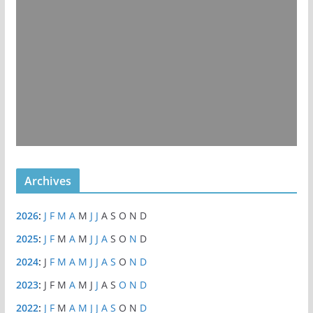
Archives
2026
:
J
F
M
A
M
J
J
A
S
O
N
D
2025
:
J
F
M
A
M
J
J
A
S
O
N
D
2024
:
J
F
M
A
M
J
J
A
S
O
N
D
2023
:
J
F
M
A
M
J
J
A
S
O
N
D
2022
:
J
F
M
A
M
J
J
A
S
O
N
D