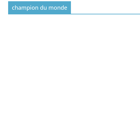
 primates tamarins empereurs au zoo de La Pal
champion du monde