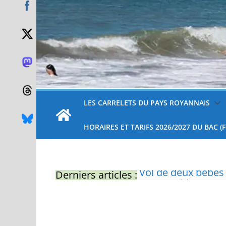
LES CARRELETS DU PAYS ROYANNAIS
HORAIRES ET TARIFS 2026/2027 DU BAC (
Derniers articles :
Eau potable : Le p
restrictions
Zones de baignade 
Il sera interdit de
Naissance exceptio