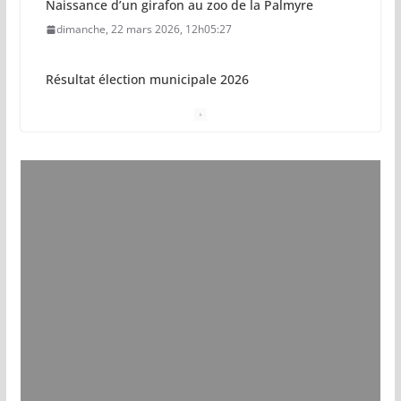
Naissance d’un girafon au zoo de la Palmyre
dimanche, 22 mars 2026, 12h05:27
Résultat élection municipale 2026
dimanche, 15 mars 2026, 23h34:18
Sécurisation sur la plage de Saint-Palais-sur-Mer
jeudi, 05 mars 2026, 19h46:46
Pays royannais : les nouvelles piscines pourraient
ouvrir en 2028
jeudi, 05 mars 2026, 19h00:27
Vol de deux bébés primates tamarins empereurs
au zoo de La Palmyre
lundi, 13 juillet 2026, 17h15:18