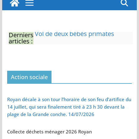
Derniers
Eau potable : Le préfet de
articles :
Charente-Maritime annonce de
nouvelles restrictions
Zones de baignade surveillées
Il sera interdit de tondre sa
pelouse de 12h à 16h à partir du
7 juin
Action sociale
Naissance exceptionnelle de
deux tigres de l’Amour
Vol de deux bébés primates
Royan décale à son tour l’horaire de son feu d’artifice du
tamarins empereurs au zoo de
14 juillet, qui sera finalement tiré à 23 h 30 devant la
La Palmyre
plage de la Grande conche. 14/07/2026
Collecte déchets ménager 2026 Royan