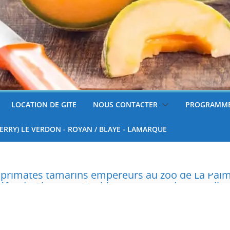
LOCATION DE GITE
NOUS CONTACTER
PROGRAMME
FERRY) LE VERDON - ROYAN / BLAYE - LAMARQUE
réfet de Charente-Maritime annonce de nouvelles
surveillées
 tondre sa pelouse de 12h à 16h à partir du 7 juin
nnelle de deux tigres de l’Amour