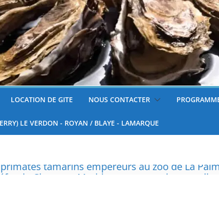
LOCATION DE GITE
NOUS CONTACTER
PROGRAMME
FERRY) LE VERDON - ROYAN / BLAYE - LAMARQUE
réfet de Charente-Maritime annonce de nouvelles
surveillées
 tondre sa pelouse de 12h à 16h à partir du 7 juin
nnelle de deux tigres de l’Amour