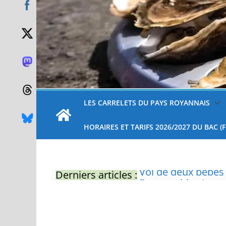
LES CARRELETS DU PAYS ROYANNAIS
HORAIRES ET TARIFS 2026/2027 DU BAC (
Derniers articles :
Eau potable : Le p
restrictions
Zones de baignade 
Il sera interdit de
Naissance exceptio